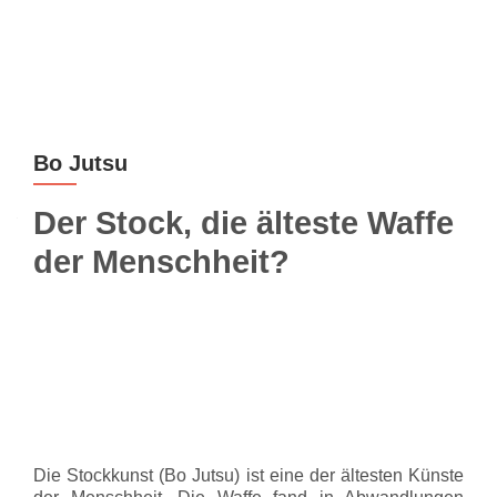
Z
MENU
u
m
I
n
Bo Jutsu
h
a
Der Stock, die älteste Waffe
l
t
der Menschheit?
s
p
r
i
n
g
e
n
Die Stockkunst (Bo Jutsu) ist eine der ältesten Künste