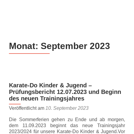
Z
MENU
u
m
I
n
Monat:
September 2023
h
a
l
t
s
p
Karate-Do Kinder & Jugend –
r
Prüfungsbericht 12.07.2023 und Beginn
i
des neuen Trainingsjahres
n
Veröffentlicht am
10. September 2023
g
e
Die Sommerferien gehen zu Ende und ab morgen,
n
dem 11.09.2023 beginnt das neue Trainingsjahr
2023/2024 für unsere Karate-Do Kinder & Jugend.Vor