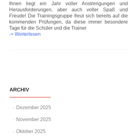
Ihnen liegt ein Jahr voller Anstrengungen und
Herausforderungen, aber auch voller Spaß und
Freude! Die Trainingsgruppe freut sich bereits auf die
kommenden Prüfungen, da diese immer besondere
Tage für die Schüler und die Trainer
Karate-
-> Weiterlesen
Do
Kinder
&
Jugend
Beitrags-
–
Prüfungsbericht
Navigation
12.07.2023
und
Beginn
ARCHIV
des
neuen
Trainingsjahres
Dezember 2025
November 2025
Oktober 2025