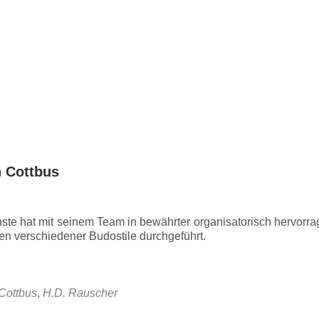
Primäres
Angebot
Wann und Wo?
Veran
Menü
n Cottbus
ste hat mit seinem Team in bewährter organisatorisch hervorr
en verschiedener Budostile durchgeführt.
Cottbus
,
H.D. Rauscher