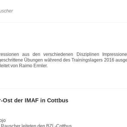
uscher
essionen aus den verschiedenen Disziplinen Impression
eschrittene Übungen während des Trainingslagers 2016 ausger
eitet von Raimo Ermler.
-Ost der IMAF in Cottbus
ojo
Rauscher leiteten den BZL-Cottbus.