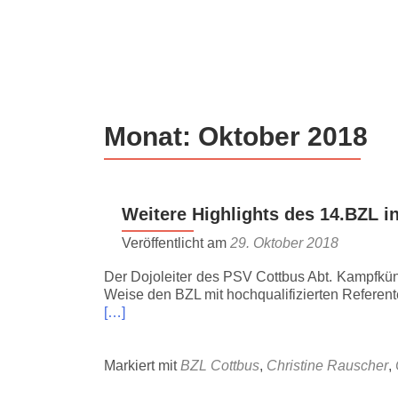
Z
u
m
I
n
Monat:
Oktober 2018
h
a
l
t
Weitere Highlights des 14.BZL i
s
p
Veröffentlicht am
29. Oktober 2018
r
Der Dojoleiter des PSV Cottbus Abt. Kampfkün
i
Weise den BZL mit hochqualifizierten Referent
n
[…]
g
e
n
Markiert mit
BZL Cottbus
,
Christine Rauscher
,