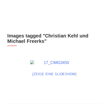
Z
MENU
u
m
I
n
Images tagged "Christian Kehl und
h
Michael Freerks"
a
l
t
s
p
r
[ZEIGE EINE SLIDESHOW]
i
n
g
e
n