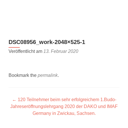
Z
MENU
u
m
I
n
DSC08956_work-2048×525-1
h
a
Veröffentlicht am
13. Februar 2020
l
t
s
Bookmark the
permalink
.
p
r
i
n
Artikel-
←
120 Teilnehmer beim sehr erfolgreichem 1.Budo-
g
Jahreseröffnungslehrgang 2020 der DAKO und IMAF
Navigation
e
Germany in Zwickau, Sachsen.
n