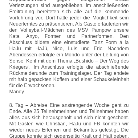
Verletzungen sind ausgeblieben. Im anschließenden
Freitraining bereiteten sich alle auf die kommende
Vorführung vor. Dort hatte jeder die Möglichkeit sein
Neuerlerntes zu präsentieren. Als Gäste erläuterten wir
den Volleyball-Mädchen des MSV Pampow unsere
Kata, Anyo, Formen und Partnerformen. Den
Abschluss bildete eine einstudierte Tanz Form á la
HaJü mit HaJü, Nico, Luis und Eric. Nachdem
Abendessen erfolgte ein Mondo unter der Leitung von
Sensei Kehl mit dem Thema „Bushido – Der Weg des
Kriegers“. Im Anschluss erfolgte die abschließende
Rückmelderunde zum Trainingslager. Der Tag endete
mit halb gepackten Koffern und einer Schaukeleinheit
für die Erwachsenen.
Mandy
8. Tag – Abreise Eine anstrengende Woche geht zu
Ende. Alle 25 Teilnehmerinnen und Teilnehmer haben
alles aus sich herausgeholt und sich nicht geschont.
Mit Gästen wie Christian, HaJü und FB konnten wir
wieder neues Erlernen und Bekanntes gefestigt. Die
Gruppe konnte sich gegenseitig Kraft und Halt geben.