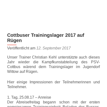
Z
MENU
u
m
I
n
Cottbuser Trainingslager 2017 auf
h
Rügen
a
l
Veröffentlicht am
12. September 2017
t
Unser Trainer Christian Kehl unterstützte auch dieses
s
Jahr wieder die Kampfkunstabteilung des PSV-
p
Cottbus wärend dem Trainingslager im Jugendorf
r
Wittow auf Rügen.
i
n
Hier einige Impressionen der Teilnehmerinnen und
g
Teilnehmer.
e
1. Tag, 25.08.17 – Anreise
n
Der Abreisefreitag begann schon mit der ersten
gemeinsamen Trainingseinheit: Beladen des Busses.