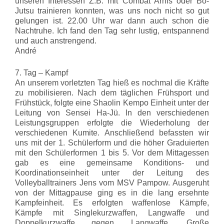
unseren Interessen Z.B. mit Combat Arnis oder Bo-
Jutsu trainieren konnten, was uns noch nicht so gut
gelungen ist. 22.00 Uhr war dann auch schon die
Nachtruhe. Ich fand den Tag sehr lustig, entspannend
und auch anstrengend.
André
7. Tag – Kampf
An unserem vorletzten Tag hieß es nochmal die Kräfte
zu mobilisieren. Nach dem täglichen Frühsport und
Frühstück, folgte eine Shaolin Kempo Einheit unter der
Leitung von Sensei Ha-Jü. In den verschiedenen
Leistungsgruppen erfolgte die Wiederholung der
verschiedenen Kumite. Anschließend befassten wir
uns mit der 1. Schülerform und die höher Graduierten
mit den Schülerformen 1 bis 5. Vor dem Mittagessen
gab es eine gemeinsame Konditions- und
Koordinationseinheit unter der Leitung des
Volleyballtrainers Jens vom MSV Pampow. Ausgeruht
von der Mittagpause ging es in die lang ersehnte
Kampfeinheit. Es erfolgten waffenlose Kämpfe,
Kämpfe mit Singlekurzwaffen, Langwaffe und
Doppelkurzwaffe gegen Langwaffe. Große