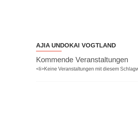
Z
u
m
I
n
AJIA UNDOKAI VOGTLAND
h
a
Kommende Veranstaltungen
l
t
<li>Keine Veranstaltungen mit diesem Schlagw
s
p
r
i
n
g
e
n