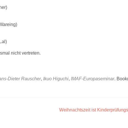
her)
Wareing)
Lal)
smal nicht vertreten.
ns-Dieter Rauscher
,
Ikuo Higuchi
,
IMAF-Europaseminar
. Book
Weihnachtszeit ist Kinderprüfung