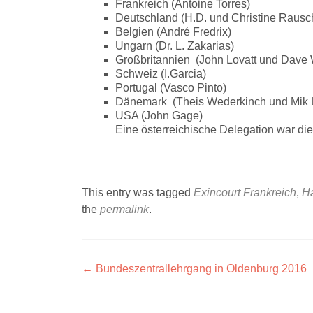
Frankreich (Antoine Torres)
Deutschland (H.D. und Christine Rausc
Belgien (André Fredrix)
Ungarn (Dr. L. Zakarias)
Großbritannien (John Lovatt und Dave 
Schweiz (I.Garcia)
Portugal (Vasco Pinto)
Dänemark (Theis Wederkinch und Mik 
USA (John Gage)
Eine österreichische Delegation war die
This entry was tagged
Exincourt Frankreich
,
Ha
the
permalink
.
Artikel-
←
Bundeszentrallehrgang in Oldenburg 2016
Navigation