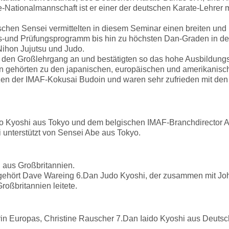
-Nationalmannschaft ist er einer der deutschen Karate-Lehrer m
chen Sensei vermittelten in diesem Seminar einen breiten und
s-und Prüfungsprogramm bis hin zu höchsten Dan-Graden in d
Nihon Jujutsu und Judo.
 den Großlehrgang an und bestätigten so das hohe Ausbildung
on gehörten zu den japanischen, europäischen und amerikanisc
zen der IMAF-Kokusai Budoin und waren sehr zufrieden mit den
do Kyoshi aus Tokyo und dem belgischen IMAF-Branchdirector 
 unterstützt von Sensei Abe aus Tokyo.
 aus Großbritannien.
gehört Dave Wareing 6.Dan Judo Kyoshi, der zusammen mit Jo
roßbritannien leitete.
rin Europas, Christine Rauscher 7.Dan Iaido Kyoshi aus Deuts