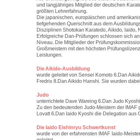
und langjähriges Mitglied der deutschen Karate
größten Lehrerfahrung.
Die japanischen, europäischen und amerikanis
tiefgehenden Querschnitt aus dem Ausbildung
Disziplinen Shotokan Karatedo, Aikido, Iaido, 
Erfolgreiche Dan-Prüfungen schlossen sich an
Niveau. Die Mitglieder der Prüfungskommissi
Großmeistern mit den höchsten Prüfungslizen
Leistungen.
Die Aikido-Ausbildung
wurde geleitet von Sensei Komoto 6.Dan Aiki
Fredrix 8.Dan Aikido Hanshi. Sie wurden dabei
Judo
unterrichtete Dave Wareing 6.Dan Judo Kyoshi
Zu den bedeutenden Judo-Meistern der IMAF 
Lovatt 6.Dan Iaido Kyoshi die Delegation aus G
Die Iaido Eishinryu Schwertkunst
wurde von der erfahrensten IMAF Iaido-Meiste
geleitet.