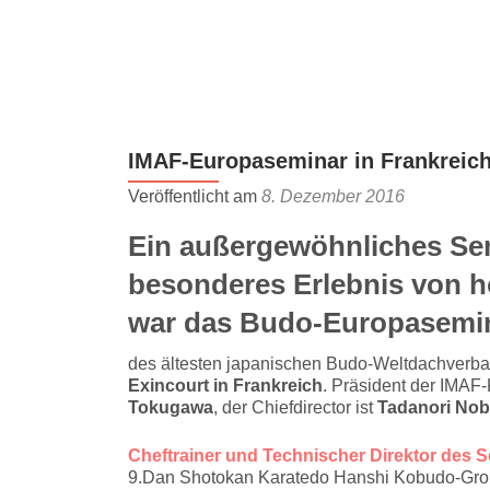
Z
u
m
I
n
IMAF-Europaseminar in Frankreic
h
a
Veröffentlicht am
8. Dezember 2016
l
Ein außergewöhnliches Sem
t
s
besonderes Erlebnis von 
p
war das Budo-Europasemi
r
i
des ältesten japanischen Budo-Weltdachverb
n
Exincourt in Frankreich
. Präsident der IMAF
g
Tokugawa
, der Chiefdirector ist
Tadanori Nob
e
n
Cheftrainer und Technischer Direktor des 
9.Dan Shotokan Karatedo Hanshi Kobudo-Großm