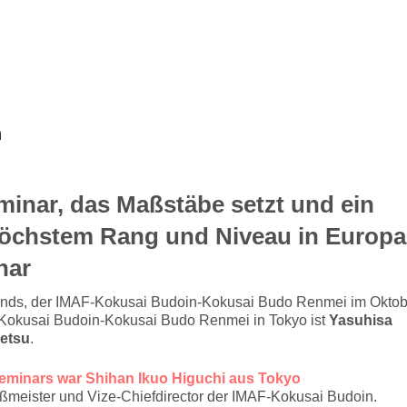
Primäres
Angebot
Wann und Wo?
Veran
Menü
h
inar, das Maßstäbe setzt und ein
höchstem Rang und Niveau in Europa
nar
ands, der IMAF-Kokusai Budoin-Kokusai Budo Renmei im Oktob
-Kokusai Budoin-Kokusai Budo Renmei in Tokyo ist
Yasuhisa
etsu
.
Seminars war Shihan Ikuo Higuchi aus Tokyo
eister und Vize-Chiefdirector der IMAF-Kokusai Budoin.