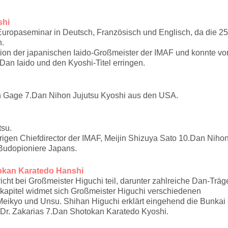
shi
Europaseminar in Deutsch, Französisch und Englisch, da die 25
n.
dition der japanischen Iaido-Großmeister der IMAF und konnte vo
Dan Iaido und den Kyoshi-Titel erringen.
n Gage 7.Dan Nihon Jujutsu Kyoshi aus den USA.
tsu.
rigen Chiefdirector der IMAF, Meijin Shizuya Sato 10.Dan Niho
 Budopioniere Japans.
okan Karatedo Hanshi
ht bei Großmeister Higuchi teil, darunter zahlreiche Dan-Träge
apitel widmet sich Großmeister Higuchi verschiedenen
eikyo und Unsu. Shihan Higuchi erklärt eingehend die Bunkai 
 Dr. Zakarias 7.Dan Shotokan Karatedo Kyoshi.