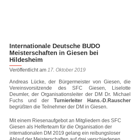
Z
MENU
u
m
I
n
Internationale Deutsche BUDO
h
Meisterschaften in Giesen bei
a
Hildesheim
l
t
Veröffentlicht am
17. Oktober 2019
s
Andreas Lücke, der Bürgermeister von Giesen, die
p
Vereinsvorsitzende des SFC Giesen, Liselotte
r
Deumler, der Organisationsleiter der DM Dr. Michael
i
Fuchs und der
Turnierleiter Hans.-D.Rauscher
n
begrüßten die Teilnehmer der DM in Giesen.
g
Mit einem Riesenaufgebot an Mitgliedern des SFC
e
Giesen als Helferteam für die Organisation der
n
internationalen DM 2019 gelang ein reibungsloser
Ablauf der Meisterschaften auf drei verschiedenen