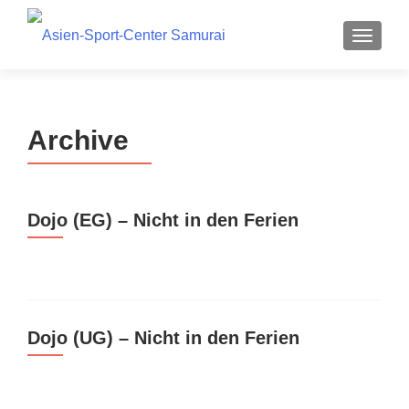
Z
MENU
u
m
I
n
Archive
h
a
l
t
Dojo (EG) – Nicht in den Ferien
s
p
r
i
n
g
Dojo (UG) – Nicht in den Ferien
e
n