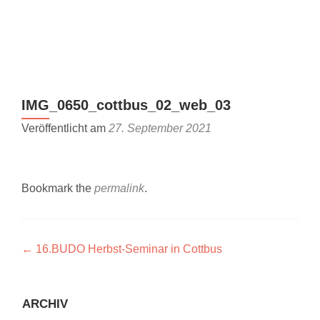
Z
MENU
u
m
I
n
IMG_0650_cottbus_02_web_03
h
a
Veröffentlicht am
27. September 2021
l
t
s
Bookmark the
permalink
.
p
r
i
n
Artikel-
←
16.BUDO Herbst-Seminar in Cottbus
g
Navigation
e
n
ARCHIV