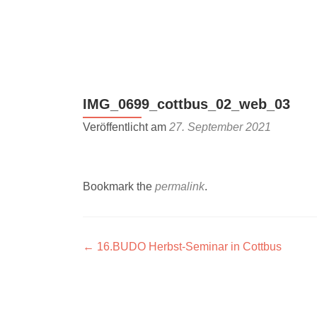
Z
u
m
I
n
IMG_0699_cottbus_02_web_03
h
a
Veröffentlicht am
27. September 2021
l
t
s
Bookmark the
permalink
.
p
r
i
n
Artikel-
←
16.BUDO Herbst-Seminar in Cottbus
g
Navigation
e
n