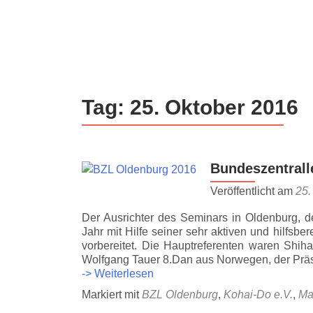
Z
u
m
I
n
Tag:
25. Oktober 2016
h
a
l
t
Bundeszentrall
s
p
Veröffentlicht am
25.
r
Der Ausrichter des Seminars in Oldenburg, d
i
Jahr mit Hilfe seiner sehr aktiven und hilfsbe
n
vorbereitet. Die Hauptreferenten waren Shi
g
Wolfgang Tauer 8.Dan aus Norwegen, der Präs
e
Bundeszentrallehrgang
-> Weiterlesen
in
n
Markiert mit
BZL Oldenburg
,
Kohai-Do e.V.
,
Ma
Oldenburg