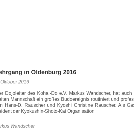
Primäres
Angebot
Wann und Wo?
Veran
Menü
ehrgang in Oldenburg 2016
 Oktober 2016
er Dojoleiter des Kohai-Do e.V. Markus Wandscher, hat auch
reiten Mannschaft ein großes Budoereignis routiniert und profes
han Hans-D. Rauscher und Kyoshi Christine Rauscher. Als Ga
ident der Kyokushin-Shoto-Kai Organisation
rkus Wandscher