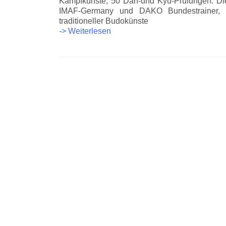
Kampfkünste, 50 Dan-und Kyu-Prüfungen. Di
IMAF-Germany und DAKO Bundestrainer, s
traditioneller Budokünste
Internationales
-> Weiterlesen
SAMURAI
CAMP
im
Dreisamtal
Beitrags-
2016
Navigation