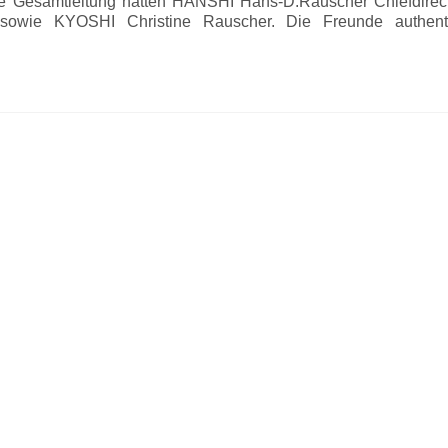
e Gesamtleitung hatten HANSHI Hans-D.Rauscher Chiefdirect
owie KYOSHI Christine Rauscher. Die Freunde authenti