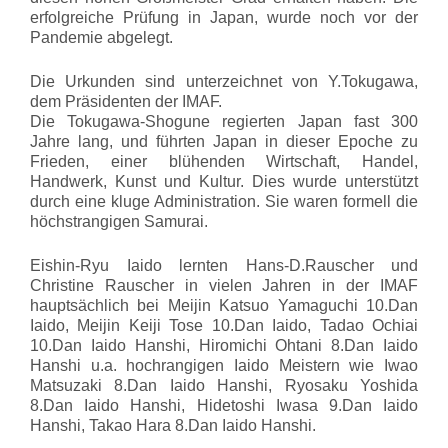
erfolgreiche Prüfung in Japan, wurde noch vor der
Pandemie abgelegt.
Die Urkunden sind unterzeichnet von Y.Tokugawa,
dem Präsidenten der IMAF.
Die Tokugawa-Shogune regierten Japan fast 300
Jahre lang, und führten Japan in dieser Epoche zu
Frieden, einer blühenden Wirtschaft, Handel,
Handwerk, Kunst und Kultur. Dies wurde unterstützt
durch eine kluge Administration. Sie waren formell die
höchstrangigen Samurai.
Eishin-Ryu Iaido lernten Hans-D.Rauscher und
Christine Rauscher in vielen Jahren in der IMAF
hauptsächlich bei Meijin Katsuo Yamaguchi 10.Dan
Iaido, Meijin Keiji Tose 10.Dan Iaido, Tadao Ochiai
10.Dan Iaido Hanshi, Hiromichi Ohtani 8.Dan Iaido
Hanshi u.a. hochrangigen Iaido Meistern wie Iwao
Matsuzaki 8.Dan Iaido Hanshi, Ryosaku Yoshida
8.Dan Iaido Hanshi, Hidetoshi Iwasa 9.Dan Iaido
Hanshi, Takao Hara 8.Dan Iaido Hanshi.