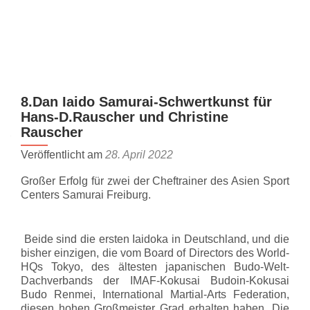
Z
MENU
u
m
I
n
8.Dan Iaido Samurai-Schwertkunst für
h
Hans-D.Rauscher und Christine
a
Rauscher
l
t
Veröffentlicht am
28. April 2022
s
Großer Erfolg für zwei der Cheftrainer des Asien Sport
p
Centers Samurai Freiburg.
r
i
n
Beide sind die ersten Iaidoka in Deutschland, und die
g
bisher einzigen, die vom Board of Directors des World-
HQs Tokyo, des ältesten japanischen Budo-Welt-
e
Dachverbands der IMAF-Kokusai Budoin-Kokusai
n
Budo Renmei, International Martial-Arts Federation,
diesen hohen Großmeister Grad erhalten haben. Die