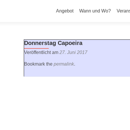
Primäres
Angebot
Wann und Wo?
Veran
Menü
Donnerstag Capoeira
Donnerstag Jiu 
Veröffentlicht am
27. Juni 2017
Bookmark the
permalink
.