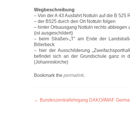
Wegbeschreibung
– Von der A 43 Ausfahrt Nottuln auf die B 525
– der B525 durch den Ort Nottuln folgen
– hinter Ortsausgang Nottuln rechts abbiegen 
(ist ausgeschildert)
– beim Straßen-„T“ am Ende der Landstraße
Billerbeck
– hier der Ausschilderung „Zweifachsporthall
befindet sich an der Grundschule ganz in 
(Johanniskirche)
Bookmark the
permalink
.
Artikel-
←
Bundeszentrallehrgang DAKO/IMAF German
Navigation