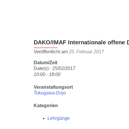
Z
u
m
I
n
DAKO/IMAF Internationale offene 
h
a
Veröffentlicht am
25. Februar 2017
l
Datum/Zeit
t
Date(s) - 25/02/2017
s
10:00 - 18:00
p
r
Veranstaltungsort
i
Tokugawa-Dojo
n
g
Kategorien
e
Lehrgänge
n