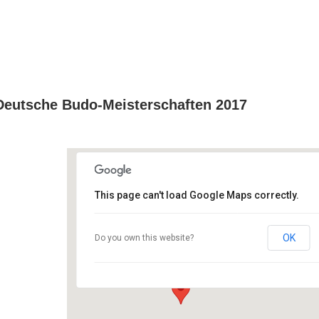
Primäres
Angebot
Wann und Wo?
Veran
Menü
Deutsche Budo-Meisterschaften 2017
This page can't load Google Maps correctly.
Tokugawa-Dojo
OK
Do you own this website?
Zum Alten Hof 1 - Billerbeck
Veranstaltungen