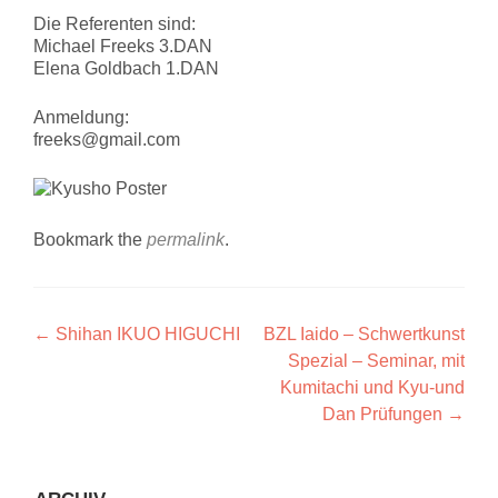
Die Referenten sind:
Michael Freeks 3.DAN
Elena Goldbach 1.DAN
Anmeldung:
freeks@gmail.com
Bookmark the
permalink
.
Artikel-
←
Shihan IKUO HIGUCHI
BZL Iaido – Schwertkunst
Spezial – Seminar, mit
Navigation
Kumitachi und Kyu-und
Dan Prüfungen
→