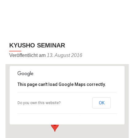
Z
MENU
u
m
I
n
KYUSHO SEMINAR
h
a
Veröffentlicht am
13. August 2016
l
t
s
p
This page can't load Google Maps correctly.
r
Dojo ASC-Freiburg
i
OK
Do you own this website?
n
Karlsruherstr. 52 - 79108 Freiburg
Veranstaltungen
g
e
n