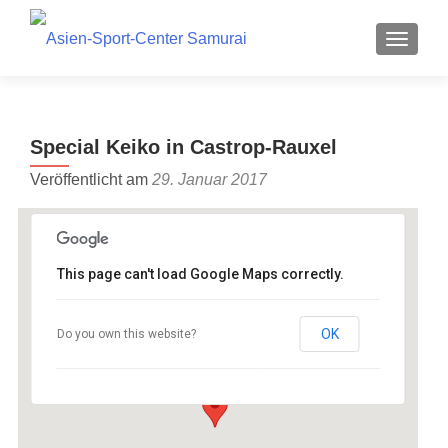
Z
MENU
u
m
I
n
Special Keiko in Castrop-Rauxel
h
a
Veröffentlicht am
29. Januar 2017
l
t
s
p
1. Aikido-Club Castrop-Rauxel
This page can't load Google Maps correctly.
e.V.
r
i
Turnhalle Waldschule - Ahornstr. 34, 44579
OK
Do you own this website?
n
Castrop-Rauxel
Veranstaltungen
g
e
n