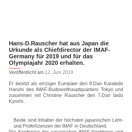
Z
MENU
u
m
I
n
Hans-D.Rauscher hat aus Japan die
h
Urkunde als Chiefdirector der IMAF-
a
Germany für 2019 und für das
l
Olympiajahr 2020 erhalten.
t
s
Veröffentlicht am
12. Juni 2019
p
Er besitzt als einziger Europäer den 8.Dan Karatedo
r
Hanshi des IMAF-Budowelthauptquartiers Tokyo und
i
zusammen mit Christine Rauscher den 7.Dan Iaido
n
Kyoshi.
g
e
Beide sind Inhaber der höchsten japanischen Lehr-
n
und Prüferlizenzen der IMAF in Deutschland.
Die Konferenz der japanischen IMAF-Direktoren und