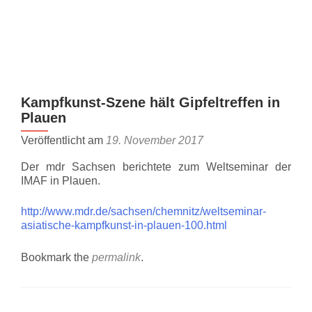
Z
MENU
u
m
I
n
Kampfkunst-Szene hält Gipfeltreffen in
h
Plauen
a
l
Veröffentlicht am
19. November 2017
t
Der mdr Sachsen berichtete zum Weltseminar der
s
IMAF in Plauen.
p
r
http://www.mdr.de/sachsen/chemnitz/weltseminar-
i
asiatische-kampfkunst-in-plauen-100.html
n
g
Bookmark the
permalink
.
e
n