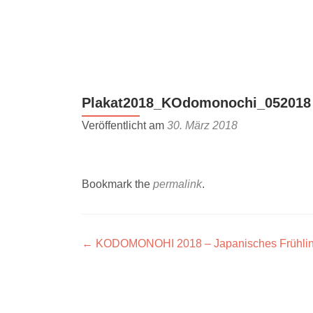
Z
u
m
I
n
Plakat2018_KOdomonochi_052018
h
a
Veröffentlicht am
30. März 2018
l
t
s
Bookmark the
permalink
.
p
r
i
n
Artikel-
←
KODOMONOHI 2018 – Japanisches Frühlings
g
Navigation
e
n