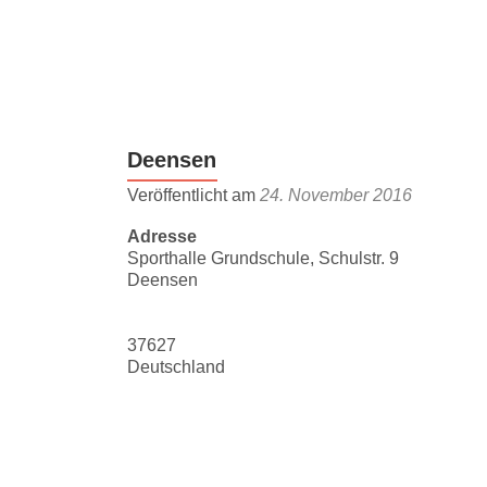
Z
u
m
I
n
Deensen
h
a
Veröffentlicht am
24. November 2016
l
Adresse
t
Sporthalle Grundschule, Schulstr. 9
s
Deensen
p
r
i
37627
Deutschland
n
g
e
n