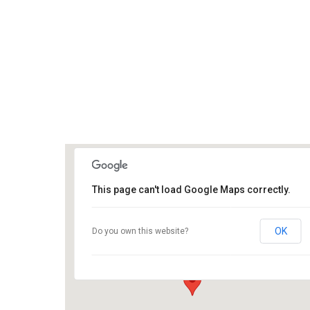
Primäres
Angebot
Wann und Wo?
Veran
Menü
This page can't load Google Maps correctly.
Deensen
OK
Do you own this website?
Sporthalle Grundschule, Schulstr. 9 - Deensen
Veranstaltungen