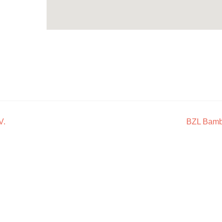
V.
BZL Bam