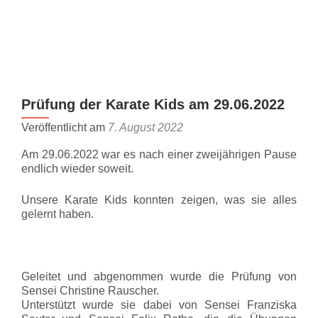
Z
MENU
u
m
I
n
Prüfung der Karate Kids am 29.06.2022
h
a
Veröffentlicht am
7. August 2022
l
Am 29.06.2022 war es nach einer zweijährigen Pause
t
endlich wieder soweit.
s
p
Unsere Karate Kids konnten zeigen, was sie alles
r
gelernt haben.
i
n
g
e
Geleitet und abgenommen wurde die Prüfung von
Sensei Christine Rauscher.
n
Unterstützt wurde sie dabei von Sensei Franziska