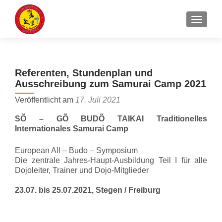
Z
MENU
u
m
I
n
Referenten, Stundenplan und
h
Ausschreibung zum Samurai Camp 2021
a
l
Veröffentlicht am
17. Juli 2021
t
SÕ
– GÕ BUDÕ TAIKAI Traditionelles
s
Internationales Samurai Camp
p
r
European All – Budo – Symposium
i
Die zentrale Jahres-Haupt-Ausbildung Teil I für alle
n
Dojoleiter, Trainer und Dojo-Mitglieder
g
23.07. bis 25.07.2021, Stegen / Freiburg
e
n