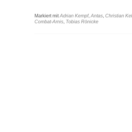
Markiert mit
Adrian Kempf
,
Antas
,
Christian Ke
Combat-Arnis
,
Tobias Rönicke
Beitrags-
Navigation