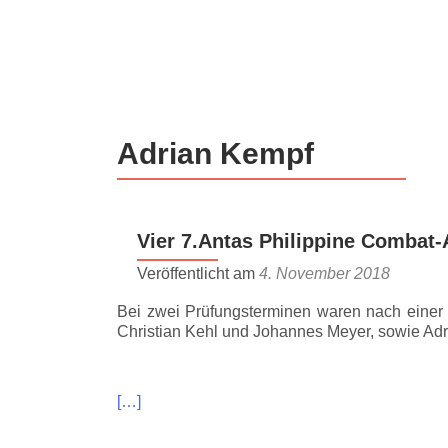
Z
u
m
I
n
Adrian Kempf
h
a
l
t
Vier 7.Antas Philippine Combat-
s
p
Veröffentlicht am
4. November 2018
r
Bei zwei Prüfungsterminen waren nach einer 
i
Christian Kehl und Johannes Meyer, sowie Adr
n
g
e
[…]
n