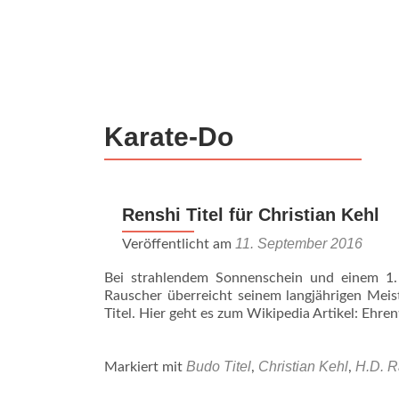
Z
u
m
I
n
Karate-Do
h
a
l
t
Renshi Titel für Christian Kehl
s
p
11. September 2016
Veröffentlicht am
r
Bei strahlendem Sonnenschein und einem 1.
i
Rauscher überreicht seinem langjährigen Meis
n
Titel. Hier geht es zum Wikipedia Artikel: Ehre
g
e
Budo Titel
Christian Kehl
H.D. R
n
Markiert mit
,
,