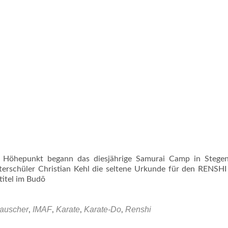
Primäres
Angebot
Wann und Wo?
Veran
Menü
 Höhepunkt begann das diesjährige Samurai Camp in Stegen
terschüler Christian Kehl die seltene Urkunde für den RENSH
ntitel im Budō
auscher
IMAF
Karate
Karate-Do
Renshi
,
,
,
,