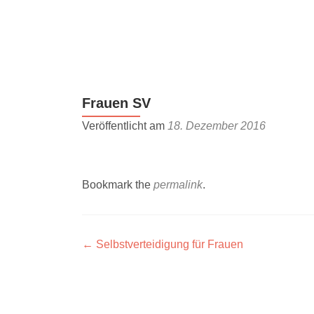
Z
u
m
I
n
Frauen SV
h
a
Veröffentlicht am
18. Dezember 2016
l
t
s
Bookmark the
permalink
.
p
r
i
n
Artikel-
←
Selbstverteidigung für Frauen
g
Navigation
e
n