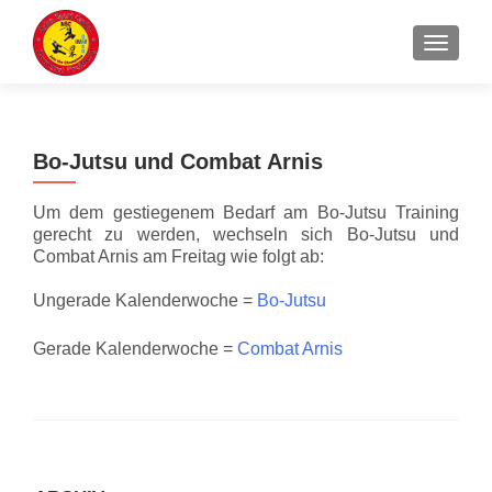
Z
MENU
u
m
I
n
Bo-Jutsu und Combat Arnis
h
a
Um dem gestiegenem Bedarf am Bo-Jutsu Training
l
gerecht zu werden, wechseln sich Bo-Jutsu und
t
Combat Arnis am Freitag wie folgt ab:
s
p
Ungerade Kalenderwoche =
Bo-Jutsu
r
i
Gerade Kalenderwoche =
Combat Arnis
n
g
e
n